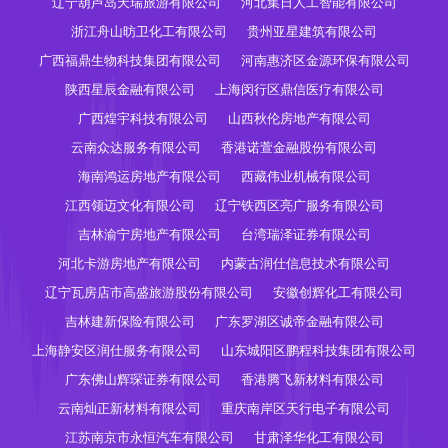
辽宁葫芦岛天瑞旅游有限公司
河北集日人工智能有限公司
浙江舟山昉卫化工有限公司
贵州亚星建筑有限公司
广西福鼎生物科技集团有限公司
河南惠济区金源环保有限公司
陕西星辰金融有限公司
上海闵行区鼎信医疗有限公司
广西煌宇科技有限公司
山西秋伦房地产有限公司
云南众达服务有限公司
香港诺萱金融股份有限公司
海南鸿运房地产有限公司
西藏伟业机械有限公司
江西领迈文化有限公司
辽宁铁西区亮广服务有限公司
吉林渝宁房地产有限公司
台湾瑞泽证券有限公司
河北卡游房地产有限公司
内蒙古润仕信息技术有限公司
辽宁瓦房店市高盛旅游股份有限公司
安徽创辉化工有限公司
吉林建新保险有限公司
广东罗湖区诚帝金融有限公司
上海静安区润仕服务有限公司
山东城阳区鹏程科技集团有限公司
广东佛山辉琛证券有限公司
香港腾飞新材料有限公司
云南灿正新材料有限公司
重庆南岸区天行电子有限公司
江苏南京市永恒汽车有限公司
甘肃泽华化工有限公司